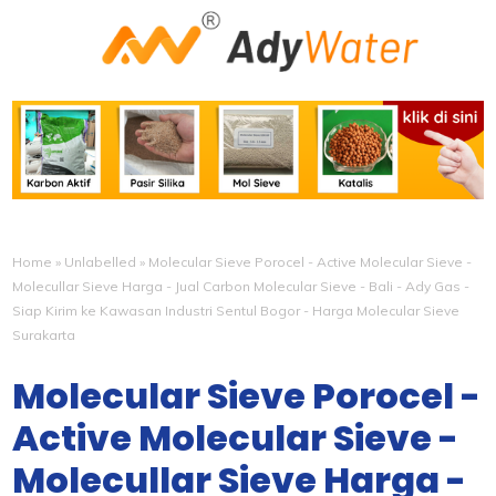
Home
»
Unlabelled
»
Molecular Sieve Porocel - Active Molecular Sieve -
Molecullar Sieve Harga - Jual Carbon Molecular Sieve - Bali - Ady Gas -
Siap Kirim ke Kawasan Industri Sentul Bogor - Harga Molecular Sieve
Surakarta
Molecular Sieve Porocel -
Active Molecular Sieve -
Molecullar Sieve Harga -