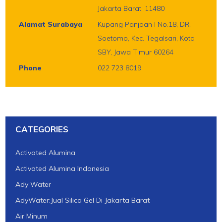
Jakarta Barat, 11480
Alamat Surabaya
Kupang Panjaan I No.18, DR.
Soetomo, Kec. Tegalsari, Kota
SBY, Jawa Timur 60264
Phone
022 723 8019
CATEGORIES
Activated Alumina
Activated Alumina Indonesia
Ady Water
AdyWater:Jual Silica Gel Di Jakarta Barat
Air Minum