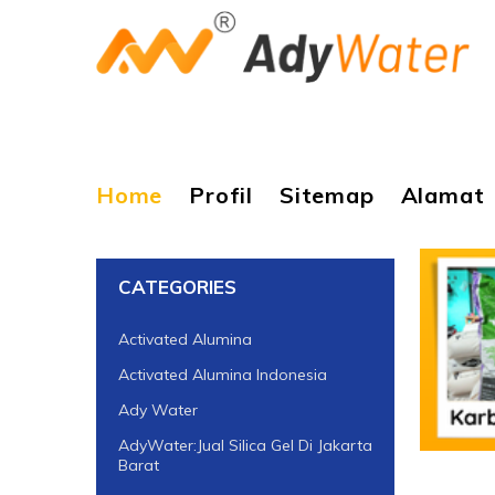
Home
Profil
Sitemap
Alamat
CATEGORIES
Activated Alumina
Activated Alumina Indonesia
Ady Water
AdyWater:Jual Silica Gel Di Jakarta
Barat