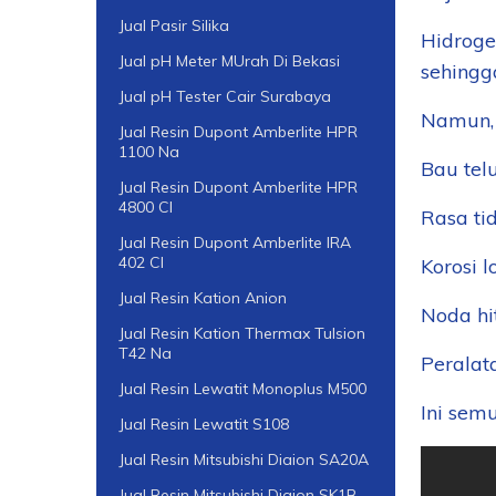
Jual Pasir Silika
Hidroge
Jual pH Meter MUrah Di Bekasi
sehingg
Jual pH Tester Cair Surabaya
Namun, 
Jual Resin Dupont Amberlite HPR
1100 Na
Bau tel
Jual Resin Dupont Amberlite HPR
4800 Cl
Rasa ti
Jual Resin Dupont Amberlite IRA
402 Cl
Korosi 
Jual Resin Kation Anion
Noda hi
Jual Resin Kation Thermax Tulsion
T42 Na
Peralat
Jual Resin Lewatit Monoplus M500
Ini sem
Jual Resin Lewatit S108
Jual Resin Mitsubishi Diaion SA20A
Jual Resin Mitsubishi Diaion SK1B