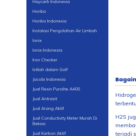
Haycarb Indonesia
Horiba
Horiba Indonesia
Instalasi Pengolahan Air Limbah
Ionix
Ionix Indonesia
Iron Checker
Istilah dalam Golf
Bagaim
Jacobi Indonesia
Jual Resin Purolite A400
Hidroge
Jual Antrasit
terbent
Jual Arang Aktif
H2S jug
Jual Conductivity Meter Murah Di
Bekasi
membawa
terjadi 
Jual Karbon Aktif