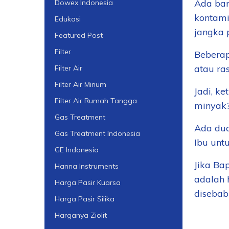
Ada ban
Dowex Indonesia
kontami
Edukasi
jangka 
Featured Post
Filter
Beberap
atau ra
Filter Air
Filter Air Minum
Jadi, k
Filter Air Rumah Tangga
minyak
Gas Treatment
Ada dua
Gas Treatment Indonesia
Ibu unt
GE Indonesia
Jika Ba
Hanna Instruments
adalah 
Harga Pasir Kuarsa
disebab
Harga Pasir Silika
Harganya Ziolit