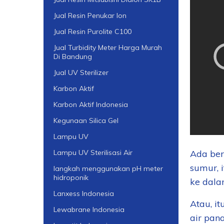
Jual Resin Penukar Ion
Jual Resin Purolite C100
Jual Turbidity Meter Harga Murah
Di Bandung
Jual UV Sterilizer
Karbon Aktif
Karbon Aktif Indonesia
Kegunaan Silica Gel
Lampu UV
Ada ber
Lampu UV Sterilisasi Air
sumur, 
langkah menggunakan pH meter
hidroponik
ke dala
Lanxess Indonesia
Atau, it
Lewabrane Indonesia
air pan