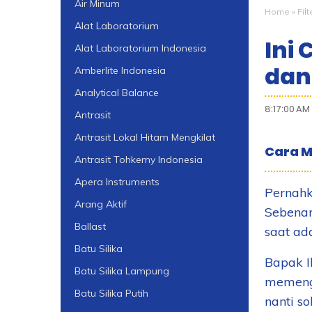
Air Minum
Home
»
Filt
Alat Laboratorium
Ini
Alat Laboratorium Indonesia
dan
Amberlite Indonesia
Analytical Balance
8:17:00 AM
Antrasit
Antrasit Lokal Hitam Mengkilat
Cara M
Antrasit Tohkemy Indonesia
Apera Instruments
Pernahk
Arang Aktif
Sebenar
Ballast
saat ad
Batu Silika
Bapak I
Batu Silika Lampung
memenga
Batu Silika Putih
nanti s