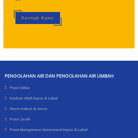
Kontak Kami
PENGOLAHAN AIR DAN PENGOLAHAN AIR LIMBAH
Pasir Silika
Karbon Aktif Impor & Lokal
Resin Kation & Anion
Pasir Zeolit
Pasir Manganese Greensand Impor & Lokal