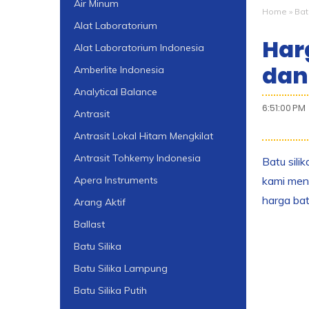
Air Minum
Home
»
Bat
Alat Laboratorium
Harg
Alat Laboratorium Indonesia
dan
Amberlite Indonesia
Analytical Balance
6:51:00 PM
Antrasit
Antrasit Lokal Hitam Mengkilat
Antrasit Tohkemy Indonesia
Batu sili
kami meng
Apera Instruments
harga bat
Arang Aktif
Ballast
Batu Silika
Batu Silika Lampung
Batu Silika Putih