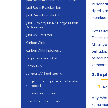
ini sanga
Jual Resin Penukar Ion
diperluka
Jual Resin Purolite C100
membuatny
Jual Turbidity Meter Harga Murah
Di Bandung
Batu sili
Jual UV Sterilizer
Dalam ind
Karbon Aktif
Misalnya
Karbon Aktif Indonesia
terhadap 
pengguna.
Kegunaan Silica Gel
komponen
Lampu UV
3. Sup
Lampu UV Sterilisasi Air
langkah menggunakan pH meter
hidroponik
Ad
Lanxess Indonesia
Ady Water
Lewabrane Indonesia
kemurnian