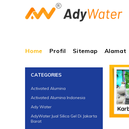
Home
Profil
Sitemap
Alamat
CATEGORIES
Activated Alumina
Activated Alumina Indonesia
Ady Water
AdyWater:Jual Silica Gel Di Jakarta
Barat