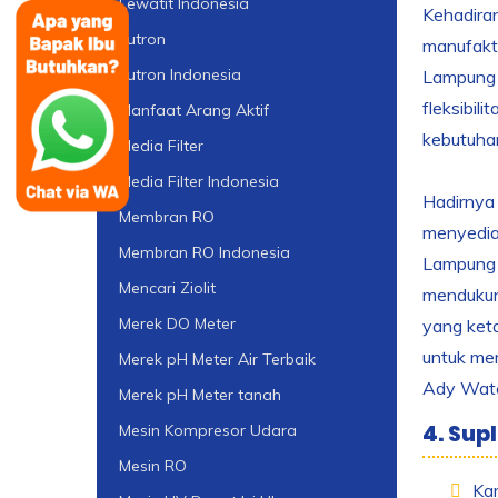
Lewatit Indonesia
Kehadiran
Lutron
manufaktu
Lutron Indonesia
Lampung t
fleksibil
Manfaat Arang Aktif
kebutuhan
Media Filter
Media Filter Indonesia
Hadirnya 
Membran RO
menyediak
Membran RO Indonesia
Lampung u
Mencari Ziolit
mendukung
Merek DO Meter
yang ket
untuk mem
Merek pH Meter Air Terbaik
Ady Water
Merek pH Meter tanah
4. Sup
Mesin Kompresor Udara
Mesin RO
Ka