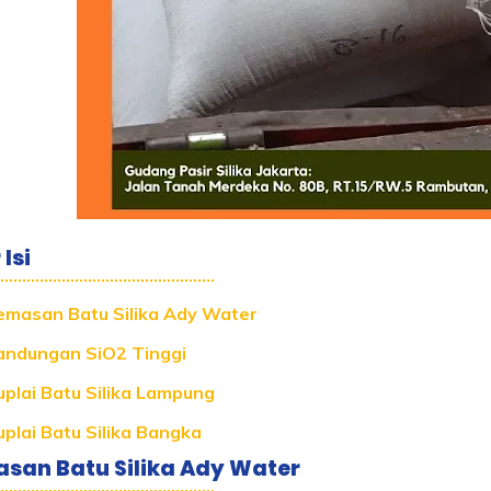
Isi
emasan Batu Silika Ady Water
andungan SiO2 Tinggi
uplai Batu Silika Lampung
uplai Batu Silika Bangka
asan Batu Silika Ady Water