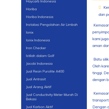
Haycarb Indonesia
Kem
Horiba
dan p
Horiba Indonesia
Instalasi Pengolahan Air Limbah
Kemasan b
penyimpan
Ionix
kami juga
Ionix Indonesia
aman dan 
Iron Checker
Istilah dalam Golf
Batu sili
Jacobi Indonesia
Oleh kar
Jual Resin Purolite A400
tinggi. D
Jual Antrasit
dengan b
Jual Arang Aktif
Kemasan y
Jual Conductivity Meter Murah Di
Bekasi
transport
Dengan de
Jual Karbon Aktif