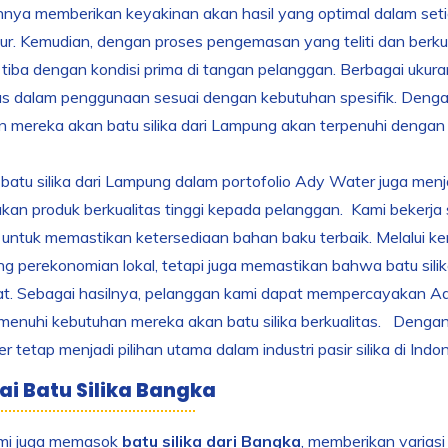
nya memberikan keyakinan akan hasil yang optimal dalam setiap 
r. Kemudian, dengan proses pengemasan yang teliti dan berkua
iba dengan kondisi prima di tangan pelanggan. Berbagai ukur
itas dalam penggunaan sesuai dengan kebutuhan spesifik. Den
 mereka akan batu silika dari Lampung akan terpenuhi dengan 
batu silika dari Lampung dalam portofolio Ady Water juga menj
an produk berkualitas tinggi kepada pelanggan. Kami bekerja 
ntuk memastikan ketersediaan bahan baku terbaik. Melalui kerj
 perekonomian lokal, tetapi juga memastikan bahwa batu sili
at. Sebagai hasilnya, pelanggan kami dapat mempercayakan Ad
enuhi kebutuhan mereka akan batu silika berkualitas. Denga
 tetap menjadi pilihan utama dalam industri pasir silika di Indon
lai Batu Silika Bangka
mi juga memasok
batu silika dari Bangka
, memberikan variasi