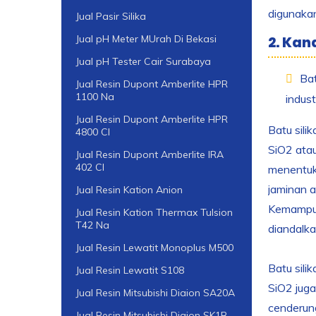
digunakan
Jual Pasir Silika
Jual pH Meter MUrah Di Bekasi
2. Kan
Jual pH Tester Cair Surabaya
Bat
Jual Resin Dupont Amberlite HPR
1100 Na
industr
Jual Resin Dupont Amberlite HPR
Batu sili
4800 Cl
SiO2 atau
Jual Resin Dupont Amberlite IRA
402 Cl
menentuka
jaminan a
Jual Resin Kation Anion
Kemampuan
Jual Resin Kation Thermax Tulsion
T42 Na
diandalka
Jual Resin Lewatit Monoplus M500
Batu sili
Jual Resin Lewatit S108
SiO2 juga
Jual Resin Mitsubishi Diaion SA20A
cenderung
Jual Resin Mitsubishi Diaion SK1B