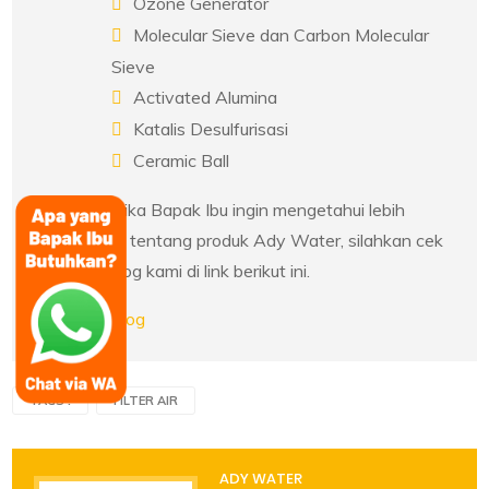
Ozone Generator
Molecular Sieve dan Carbon Molecular
Sieve
Activated Alumina
Katalis Desulfurisasi
Ceramic Ball
Dan jika Bapak Ibu ingin mengetahui lebih
lanjut tentang produk Ady Water, silahkan cek
katalog kami di link berikut ini.
Catalog
TAGS :
FILTER AIR
ADY WATER