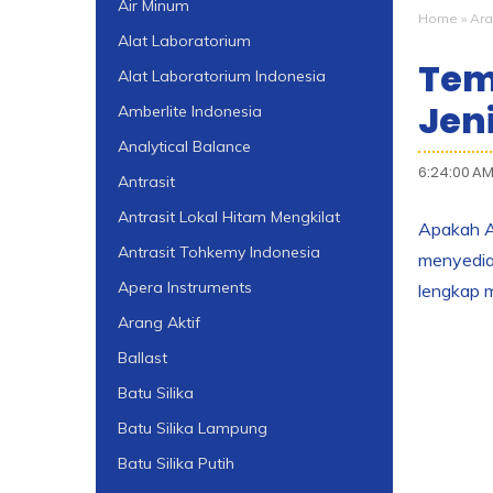
Air Minum
Home
»
Ara
Alat Laboratorium
Tem
Alat Laboratorium Indonesia
Jen
Amberlite Indonesia
Analytical Balance
6:24:00 A
Antrasit
Antrasit Lokal Hitam Mengkilat
Apakah An
Antrasit Tohkemy Indonesia
menyediak
Apera Instruments
lengkap m
Arang Aktif
Ballast
Batu Silika
Batu Silika Lampung
Batu Silika Putih