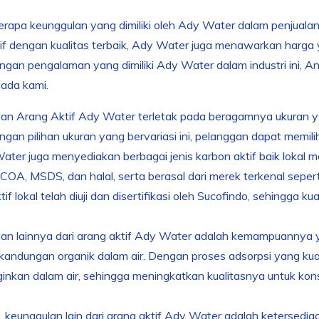
apa keunggulan yang dimiliki oleh Ady Water dalam penjualan 
if dengan kualitas terbaik, Ady Water juga menawarkan harga
ngan pengalaman yang dimiliki Ady Water dalam industri ini,
ada kami.
n Arang Aktif Ady Water terletak pada beragamnya ukuran yang
engan pilihan ukuran yang bervariasi ini, pelanggan dapat memil
Water juga menyediakan berbagai jenis karbon aktif baik lokal 
t COA, MSDS, dan halal, serta berasal dari merek terkenal seper
if lokal telah diuji dan disertifikasi oleh Sucofindo, sehingga ku
an lainnya dari arang aktif Ady Water adalah kemampuannya y
kandungan organik dalam air. Dengan proses adsorpsi yang ku
nginkan dalam air, sehingga meningkatkan kualitasnya untuk kon
u, keunggulan lain dari arang aktif Ady Water adalah ketersedia