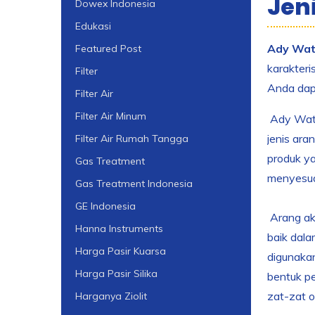
Jen
Dowex Indonesia
Edukasi
Ady Wate
Featured Post
karakteri
Filter
Anda dapa
Filter Air
Filter Air Minum
Ady Water
jenis ara
Filter Air Rumah Tangga
produk y
Gas Treatment
menyesuai
Gas Treatment Indonesia
GE Indonesia
Arang akt
Hanna Instruments
baik dala
Harga Pasir Kuarsa
digunakan
Harga Pasir Silika
bentuk pe
zat-zat o
Harganya Ziolit