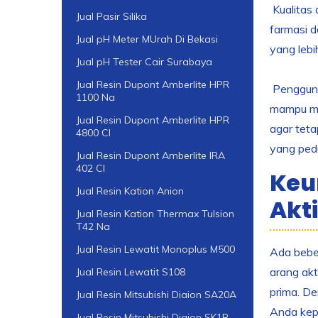
Kualitas 
Jual Pasir Silika
farmasi d
Jual pH Meter MUrah Di Bekasi
yang lebi
Jual pH Tester Cair Surabaya
Jual Resin Dupont Amberlite HPR
Penggunaa
1100 Na
mampu men
Jual Resin Dupont Amberlite HPR
agar teta
4800 Cl
yang pedu
Jual Resin Dupont Amberlite IRA
402 Cl
Keu
Jual Resin Kation Anion
Akti
Jual Resin Kation Thermax Tulsion
T42 Na
Jual Resin Lewatit Monoplus M500
Ada beber
arang akt
Jual Resin Lewatit S108
prima. De
Jual Resin Mitsubishi Diaion SA20A
Anda kep
Jual Resin Mitsubishi Diaion SK1B