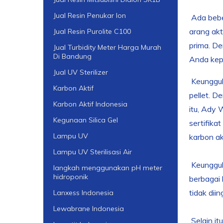
Jual Resin Penukar Ion
Ada beber
arang akt
Jual Resin Purolite C100
prima. De
Jual Turbidity Meter Harga Murah
Di Bandung
Anda kep
Jual UV Sterilizer
Keunggula
Karbon Aktif
pellet. D
Karbon Aktif Indonesia
itu, Ady 
Kegunaan Silica Gel
sertifika
Lampu UV
karbon akt
Lampu UV Sterilisasi Air
Keunggul
langkah menggunakan pH meter
hidroponik
berbagai 
tidak dii
Lanxess Indonesia
Lewabrane Indonesia
Selain it