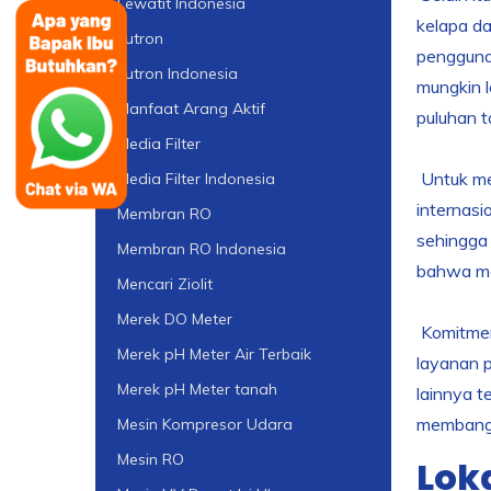
Lewatit Indonesia
kelapa da
Lutron
pengguna.
Lutron Indonesia
mungkin l
Manfaat Arang Aktif
puluhan t
Media Filter
Untuk men
Media Filter Indonesia
internasi
Membran RO
sehingga 
Membran RO Indonesia
bahwa me
Mencari Ziolit
Merek DO Meter
Komitmen 
Merek pH Meter Air Terbaik
layanan p
Merek pH Meter tanah
lainnya t
membangu
Mesin Kompresor Udara
Mesin RO
Lok