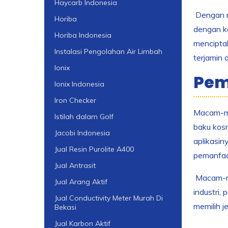
Haycarb Indonesia
Dengan me
Horiba
dengan ke
Horiba Indonesia
menciptak
Instalasi Pengolahan Air Limbah
terjamin
Ionix
Pem
Ionix Indonesia
Iron Checker
Macam-mac
Istilah dalam Golf
baku kosm
Jacobi Indonesia
aplikasin
Jual Resin Purolite A400
pemanfaa
Jual Antrasit
Macam-mac
Jual Arang Aktif
industri,
Jual Conductivity Meter Murah Di
memilih j
Bekasi
Jual Karbon Aktif