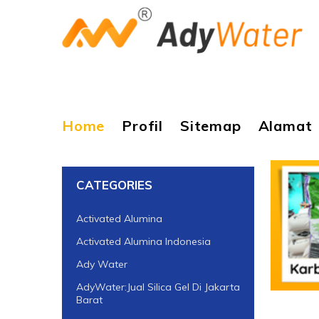
Home
Profil
Sitemap
Alamat
CATEGORIES
Activated Alumina
Activated Alumina Indonesia
Ady Water
AdyWater:Jual Silica Gel Di Jakarta
Barat