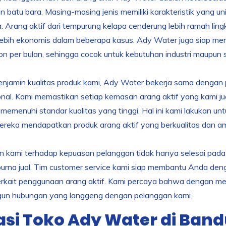
n batu bara. Masing-masing jenis memiliki karakteristik yang un
 Arang aktif dari tempurung kelapa cenderung lebih ramah ling
ebih ekonomis dalam beberapa kasus. Ady Water juga siap meny
on per bulan, sehingga cocok untuk kebutuhan industri maupun s
jamin kualitas produk kami, Ady Water bekerja sama dengan p
onal. Kami memastikan setiap kemasan arang aktif yang kami jua
memenuhi standar kualitas yang tinggi. Hal ini kami lakukan
reka mendapatkan produk arang aktif yang berkualitas dan a
kami terhadap kepuasan pelanggan tidak hanya selesai pada sa
urna jual. Tim customer service kami siap membantu Anda den
erkait penggunaan arang aktif. Kami percaya bahwa dengan me
n hubungan yang langgeng dengan pelanggan kami.
asi Toko Ady Water di Ban