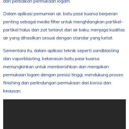
dan perbaikan permukaan logam.
Dalam aplikasi pemurnian air, batu pasir kuarsa berperan
penting sebagai media filter untuk menghilangkan partikel-
partikel halus dan zat terlarut dari air baku, menjaga kualitas
air yang dihasilkan sesuai dengan standar yang ketat.
Sementara itu, dalam aplikasi teknik seperti sandblasting
dan vaporblasting, kekerasan batu pasir kuarsa
memungkinkan untuk membersihkan dan merapikan
permukaan logam dengan presisi tinggi, mendukung proses
finishing dan perlindungan permukaan dari korosi dan
keausan.