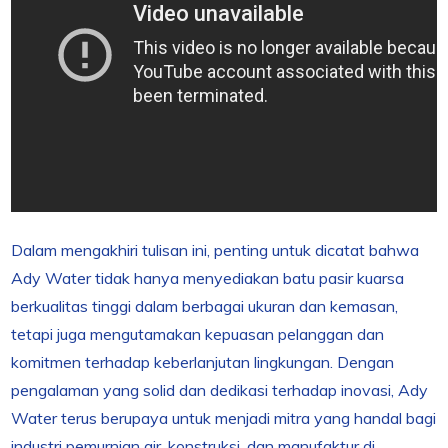
Dalam mengakhiri tulisan ini, penting untuk dicatat bahwa
Ady Water tidak hanya menyediakan batu pasir kuarsa
berkualitas tinggi dalam berbagai ukuran dan kemasan,
tetapi juga mengutamakan kepuasan pelanggan dan
komitmen terhadap keberlanjutan lingkungan. Dengan
pengalaman yang solid dan dedikasi terhadap inovasi, Ady
Water terus berupaya untuk menjadi mitra yang handal bagi
industri pemurnian air, konstruksi, dan manufaktur di