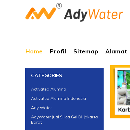
Home
Profil
Sitemap
Alamat
CATEGORIES
Activated Alumina
Activated Alumina Indonesia
Ady Water
AdyWater:Jual Silica Gel Di Jakarta
Barat