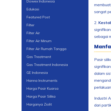
Dowex Indonesia
membuatny
Edukasi
sangat pe
Featured Post
2.
Kestab
Filter
signifika
Filter Air
sebagai m
Filter Air Minum
Manfaa
Filter Air Rumah Tangga
Gas Treatment
Pasir sil
Gas Treatment Indonesia
signifika
GE Indonesia
dalam sis
menganda
Hanna Instruments
perlakuan
Harga Pasir Kuarsa
Harga Pasir Silika
Industri 
Harganya Ziolit
dari parti