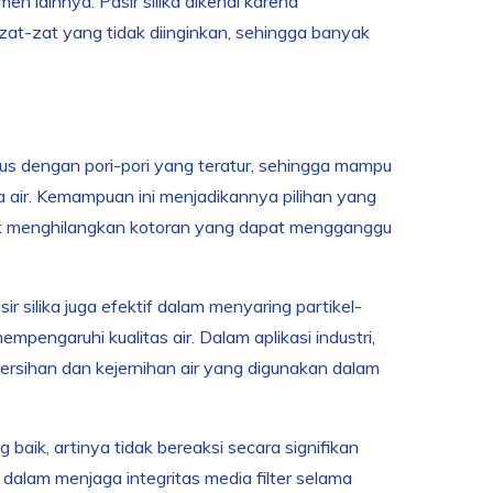
men lainnya. Pasir silika dikenal karena
at-zat yang tidak diinginkan, sehingga banyak
halus dengan pori-pori yang teratur, sehingga mampu
a air. Kemampuan ini menjadikannya pilihan yang
ntuk menghilangkan kotoran yang dapat mengganggu
ir silika juga efektif dalam menyaring partikel-
empengaruhi kualitas air. Dalam aplikasi industri,
bersihan dan kejernihan air yang digunakan dalam
ng baik, artinya tidak bereaksi secara signifikan
g dalam menjaga integritas media filter selama