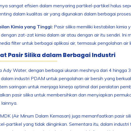
a sangat efisien dalam menyaring partikel-partikel halus seperti
nting dalam kualitas air yang digunakan dalam berbagai prose
ilan Kimia yang Tinggi:
Pasir silika memiliki kestabilan kimia 
n dengan zat-zat kimia dalam air atau dengan air itu sendiri. In
edia filter untuk berbagai aplikasi air, termasuk pengolahan ai
t Pasir Silika dalam Berbagai Industri
ika Ady Water, dengan berbagai ukuran meshnya dari 4 hingga
n dalam industri PDAM untuk pengolahan air bersih yang berkualita
tem saringan untuk menjaga kinerja optimal dari peralatan pembang
lkan pasir silika untuk membersihkan dan menyiapkan permuk
 lainnya.
AMDK (Air Minum Dalam Kemasan) juga memanfaatkan pasir sili
kel-partikel yang tidak diinginkan. Sementara itu, dalam industri