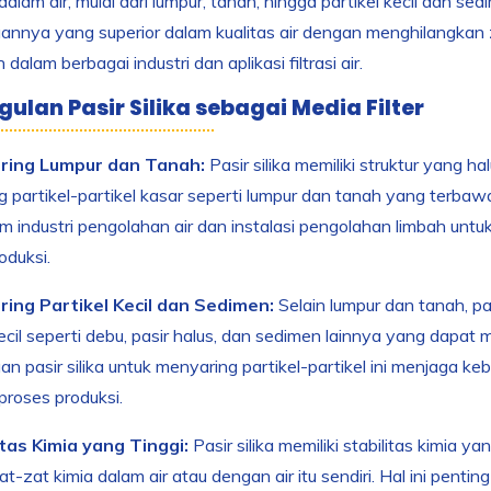
alam air, mulai dari lumpur, tanah, hingga partikel kecil dan sedi
nya yang superior dalam kualitas air dengan menghilangkan z
dalam berbagai industri dan aplikasi filtrasi air.
ulan Pasir Silika sebagai Media Filter
ring Lumpur dan Tanah:
Pasir silika memiliki struktur yang 
 partikel-partikel kasar seperti lumpur dan tanah yang terbaw
am industri pengolahan air dan instalasi pengolahan limbah u
oduksi.
ing Partikel Kecil dan Sedimen:
Selain lumpur dan tanah, pas
kecil seperti debu, pasir halus, dan sedimen lainnya yang dapat m
 pasir silika untuk menyaring partikel-partikel ini menjaga ke
proses produksi.
itas Kimia yang Tinggi:
Pasir silika memiliki stabilitas kimia ya
t-zat kimia dalam air atau dengan air itu sendiri. Hal ini pentin