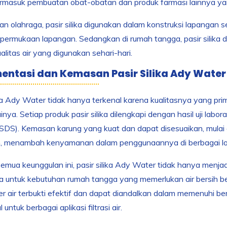
rmasuk pembuatan obat-obatan dan produk farmasi lainnya yan
an olahraga, pasir silika digunakan dalam konstruksi lapangan
s permukaan lapangan. Sedangkan di rumah tangga, pasir silika 
ualitas air yang digunakan sehari-hari.
ntasi dan Kemasan Pasir Silika Ady Water
ika Ady Water tidak hanya terkenal karena kualitasnya yang pr
nya. Setiap produk pasir silika dilengkapi dengan hasil uji labo
DS). Kemasan karung yang kuat dan dapat disesuaikan, mulai d
n, menambah kenyamanan dalam penggunaannya di berbagai loka
mua keunggulan ini, pasir silika Ady Water tidak hanya menjadi 
ga untuk kebutuhan rumah tangga yang memerlukan air bersih ber
ter air terbukti efektif dan dapat diandalkan dalam memenuhi ber
 untuk berbagai aplikasi filtrasi air.