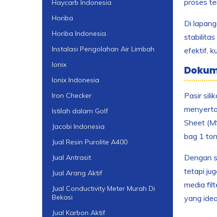
proses te
Haycarb Indonesia
Horiba
Di lapang
Horiba Indonesia
stabilita
Instalasi Pengolahan Air Limbah
efektif, k
Ionix
Dokume
Ionix Indonesia
Pasir sil
Iron Checker
menyertai
Istilah dalam Golf
Sheet (MS
Jacobi Indonesia
bag 1 to
Jual Resin Purolite A400
Dengan se
Jual Antrasit
tetapi ju
Jual Arang Aktif
media fil
Jual Conductivity Meter Murah Di
Bekasi
yang ideal
Jual Karbon Aktif