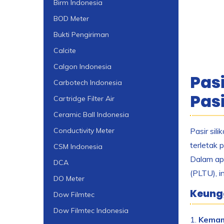
Birm Indonesia
BOD Meter
Bukti Pengiriman
Calcite
Calgon Indonesia
Pas
Carbotech Indonesia
Pasi
Cartridge Filter Air
Ceramic Ball Indonesia
Pasir sil
Conductivity Meter
terletak 
CSM Indonesia
Dalam apl
DCA
(PLTU), i
DO Meter
Keungg
Dow Filmtec
Dow Filmtec Indonesia
1.
Kemam