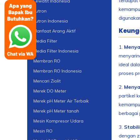
terdapat d
Lewatit Indonesia
kemampuan
Lutron
digunakan 
Lutron Indonesia
Keungg
Manfaat Arang Aktif
Media Filter
1.
Menya
Media Filter Indonesia
menyaring
Membran RO
ideal dal
Membran RO Indonesia
proses pr
Mencari Ziolit
2.
Menyar
Merek DO Meter
partikel 
Merek pH Meter Air Terbaik
kemampuan
Merek pH Meter tanah
berbagai 
Mesin Kompresor Udara
3.
Stabil
Mesin RO
dengan za