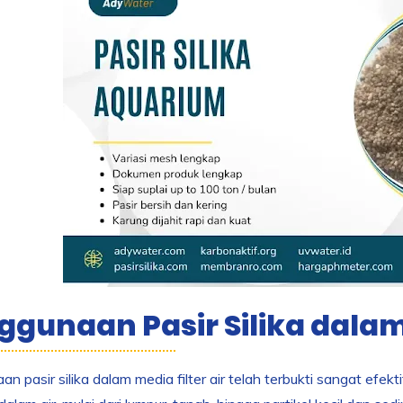
gunaan Pasir Silika dalam 
n pasir silika dalam media filter air telah terbukti sangat ef