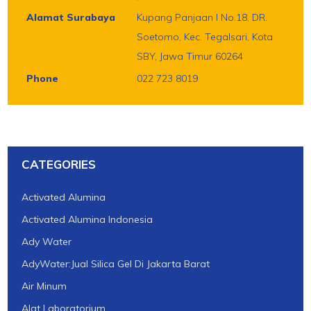
Alamat Surabaya
Kupang Panjaan I No.18, DR.
Soetomo, Kec. Tegalsari, Kota
SBY, Jawa Timur 60264
Phone
022 723 8019
CATEGORIES
Activated Alumina
Activated Alumina Indonesia
Ady Water
AdyWater:Jual Silica Gel Di Jakarta Barat
Air Minum
Alat Laboratorium