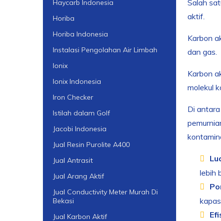
Salah sat
Haycarb Indonesia
aktif.
Horiba
Horiba Indonesia
Karbon ak
Instalasi Pengolahan Air Limbah
dan gas.
Ionix
Karbon ak
Ionix Indonesia
molekul k
Iron Checker
Di antara
Istilah dalam Golf
pemurnia
Jacobi Indonesia
kontamina
Jual Resin Purolite A400
Lu
Jual Antrasit
lebih
Jual Arang Aktif
Po
Jual Conductivity Meter Murah Di
kapas
Bekasi
Efi
Jual Karbon Aktif