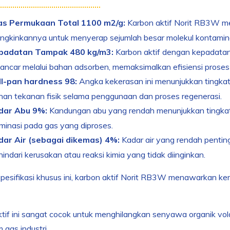
as Permukaan Total 1100 m
2
/g:
Karbon aktif Norit RB3W mem
gkinkannya untuk menyerap sejumlah besar molekul kontamin
padatan Tampak 480 kg/m
3
:
Karbon aktif dengan kepadata
lancar melalui bahan adsorben, memaksimalkan efisiensi proses
ll-pan hardness 98:
Angka kekerasan ini menunjukkan tingka
an tekanan fisik selama penggunaan dan proses regenerasi.
dar Abu 9%:
Kandungan abu yang rendah menunjukkan tingkat 
minasi pada gas yang diproses.
dar Air (sebagai dikemas) 4%:
Kadar air yang rendah pentin
ndari kerusakan atau reaksi kimia yang tidak diinginkan.
pesifikasi khusus ini, karbon aktif Norit RB3W menawarkan k
tif ini sangat cocok untuk menghilangkan senyawa organik vola
 gas industri.