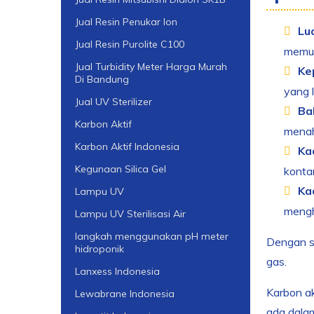
Jual Resin Penukar Ion
Lu
Jual Resin Purolite C100
memun
Jual Turbidity Meter Harga Murah
Ke
Di Bandung
yang 
Jual UV Sterilizer
Ba
Karbon Aktif
menah
Karbon Aktif Indonesia
Ka
Kegunaan Silica Gel
konta
Ka
Lampu UV
menghi
Lampu UV Sterilisasi Air
langkah menggunakan pH meter
Dengan s
hidroponik
gas.
Lanxess Indonesia
Karbon ak
Lewabrane Indonesia
ada dalam