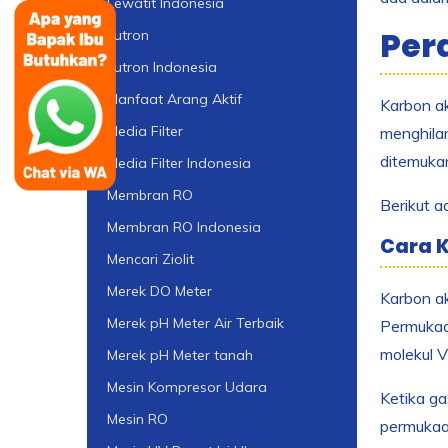
Lewatit Indonesia
Per
Lutron
Lutron Indonesia
Manfaat Arang Aktif
Karbon ak
Media Filter
menghilan
ditemukan
Media Filter Indonesia
Membran RO
Berikut a
Membran RO Indonesia
Cara K
Mencari Ziolit
Merek DO Meter
Karbon ak
Merek pH Meter Air Terbaik
Permukaan
molekul 
Merek pH Meter tanah
Mesin Kompresor Udara
Ketika g
Mesin RO
permukaan