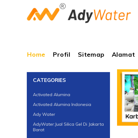
Home
Profil
Sitemap
Alamat
CATEGORIES
Activated Alumina
Activated Alumina Indonesia
Ady Water
AdyWater:Jual Silica Gel Di Jakarta
Barat