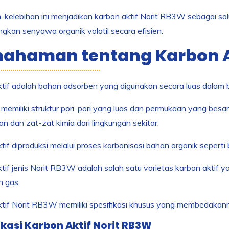
-kelebihan ini menjadikan karbon aktif Norit RB3W sebagai so
gkan senyawa organik volatil secara efisien.
ahaman tentang Karbon A
tif adalah bahan adsorben yang digunakan secara luas dalam be
 memiliki struktur pori-pori yang luas dan permukaan yang be
n dan zat-zat kimia dari lingkungan sekitar.
tif diproduksi melalui proses karbonisasi bahan organik seperti
tif jenis Norit RB3W adalah salah satu varietas karbon aktif 
n gas.
tif Norit RB3W memiliki spesifikasi khusus yang membedakannya
ikasi Karbon Aktif Norit RB3W