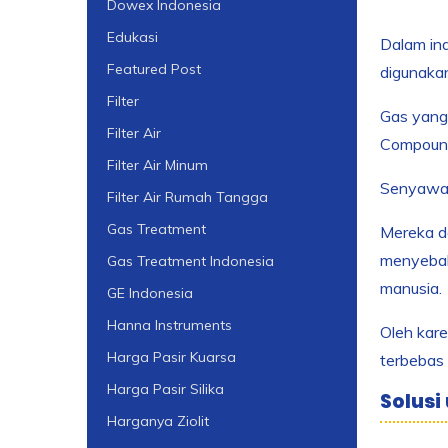
Dowex Indonesia
Edukasi
Dalam ind
Featured Post
digunakan
Filter
Gas yang 
Filter Air
Compound
Filter Air Minum
Senyawa o
Filter Air Rumah Tangga
Gas Treatment
Mereka da
menyebabk
Gas Treatment Indonesia
manusia.
GE Indonesia
Hanna Instruments
Oleh kare
Harga Pasir Kuarsa
terbebas 
Harga Pasir Silika
Solusi
Harganya Ziolit