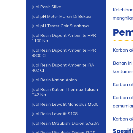
Jual Pasir Silika
Kelebihan
Jual pH Meter MUrah Di Bekasi
menghilan
Jual pH Tester Cair Surabaya
Pem
Jual Resin Dupont Amberlite HPR
1100 Na
Karbon ak
Jual Resin Dupont Amberlite HPR
4800 Cl
Bahan ini
Jual Resin Dupont Amberlite IRA
402 Cl
kontamina
Jual Resin Kation Anion
Karbon ak
Jual Resin Kation Thermax Tulsion
T42 Na
Karbon ak
Jual Resin Lewatit Monoplus M500
pemurnia
Jual Resin Lewatit S108
Karbon ak
Jual Resin Mitsubishi Diaion SA20A
Spesif
Jual Resin Mitsubishi Diaion SK1B