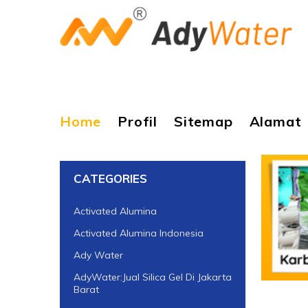
Home
Profil
Sitemap
Alamat
CATEGORIES
Activated Alumina
Activated Alumina Indonesia
Ady Water
AdyWater:Jual Silica Gel Di Jakarta
Barat