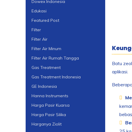
Dowex Indonesia
Edukasi
Featured Post
Filter
Filter Air
Keungg
Filter Air Minum
Filter Air Rumah Tangga
Batu zeo
Gas Treatment
aplikasi.
Gas Treatment Indonesia
Beberapa 
GE Indonesia
Hanna Instruments
Me
Harga Pasir Kuarsa
kemam
bebas
Harga Pasir Silika
Be
Harganya Ziolit
25 kg.