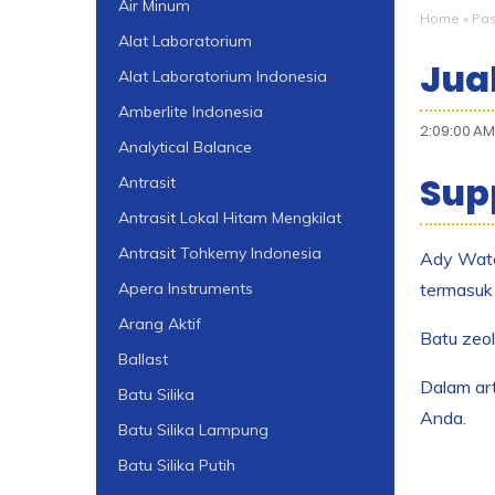
Air Minum
Home
»
Pas
Alat Laboratorium
Jual
Alat Laboratorium Indonesia
Amberlite Indonesia
2:09:00 AM
Analytical Balance
Supp
Antrasit
Antrasit Lokal Hitam Mengkilat
Antrasit Tohkemy Indonesia
Ady Water
termasuk 
Apera Instruments
Arang Aktif
Batu zeol
Ballast
Dalam art
Batu Silika
Anda.
Batu Silika Lampung
Batu Silika Putih