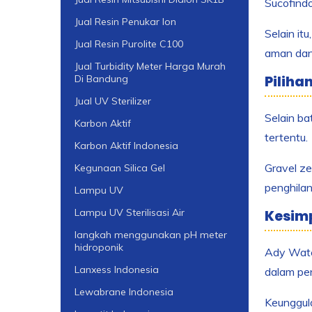
Sucofindo
Jual Resin Penukar Ion
Selain it
Jual Resin Purolite C100
aman dan
Jual Turbidity Meter Harga Murah
Piliha
Di Bandung
Jual UV Sterilizer
Selain ba
Karbon Aktif
tertentu.
Karbon Aktif Indonesia
Gravel ze
Kegunaan Silica Gel
penghilan
Lampu UV
Lampu UV Sterilisasi Air
Kesim
langkah menggunakan pH meter
hidroponik
Ady Water
Lanxess Indonesia
dalam pen
Lewabrane Indonesia
Keunggul