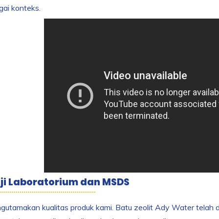
gai konteks.
Uji Laboratorium dan MSDS
utamakan kualitas produk kami. Batu zeolit Ady Water telah di