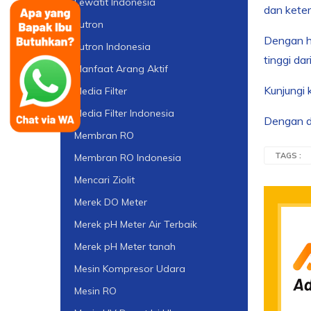
Lewatit Indonesia
dan keter
Lutron
Dengan ha
Lutron Indonesia
tinggi da
Manfaat Arang Aktif
Kunjungi 
Media Filter
Media Filter Indonesia
Dengan du
Membran RO
TAGS :
Membran RO Indonesia
Mencari Ziolit
Merek DO Meter
Merek pH Meter Air Terbaik
Merek pH Meter tanah
Mesin Kompresor Udara
Mesin RO