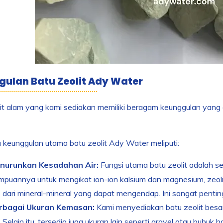
ulan Batu Zeolit Ady Water
lit alam yang kami sediakan memiliki beragam keunggulan yan
keunggulan utama batu zeolit Ady Water meliputi:
nurunkan Kesadahan Air:
Fungsi utama batu zeolit adalah s
puannya untuk mengikat ion-ion kalsium dan magnesium, zeoli
 dari mineral-mineral yang dapat mengendap. Ini sangat penting
rbagai Ukuran Kemasan:
Kami menyediakan batu zeolit besa
 Selain itu, tersedia juga ukuran lain seperti gravel atau bubuk