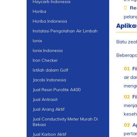
Haycarb Indonesia
Re
Horiba
pelan
Horiba Indonesia
Aplika
Instalasi Pengolahan Air Limbah
Ionix
Batu zeol
Ionix Indonesia
Beberapa 
Iron Checker
Fi
Istilah dalam Golf
air d
Jacobi Indonesia
mengur
Jual Resin Purolite A400
Fi
Jual Antrasit
menja
Jual Arang Aktif
keseh
Jual Conductivity Meter Murah Di
Ap
Bekasi
perta
Jual Karbon Aktif