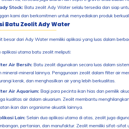
ady Stock:
Batu zeolit Ady Water selalu tersedia dan siap u
ggan kami dan berkomitmen untuk menyediakan produk berkuali
si Batu Zeolit Ady Water
it besar dari Ady Water memiliki aplikasi yang luas dalam berbaga
aplikasi utama batu zeolit meliputi:
lter Air Bersih:
Batu zeolit digunakan secara luas dalam siste
an mineral-mineral lainnya. Penggunaan zeolit dalam filter air
angi kerak, dan menghasilkan air yang lebih berkualitas.
lter Air Aquarium:
Bagi para pecinta ikan hias dan pemilik ak
ga kualitas air dalam akuarium. Zeolit membantu menghilangka
atan ikan dan organisme akuatik lainnya.
likasi Lain:
Selain dua aplikasi utama di atas, zeolit juga digun
mbangan, pertanian, dan manufaktur. Zeolit memiliki sifat-sif