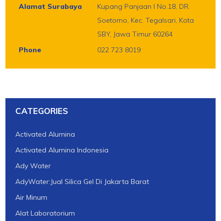
Alamat Surabaya
Kupang Panjaan I No.18, DR.
Soetomo, Kec. Tegalsari, Kota
SBY, Jawa Timur 60264
Phone
022 723 8019
CATEGORIES
Activated Alumina
Activated Alumina Indonesia
Ady Water
AdyWater:Jual Silica Gel Di Jakarta Barat
Air Minum
Alat Laboratorium