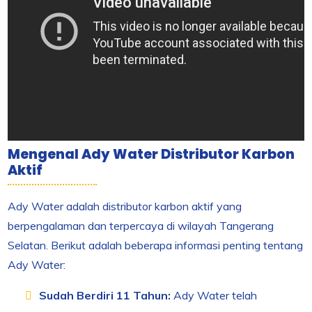
Mengenal Ady Water Distributor Karbon
Aktif
Ady Water adalah distributor karbon aktif yang
berpengalaman dan terpercaya di wilayah Tangerang
Selatan. Berikut adalah beberapa informasi penting tentang
Ady Water:
Sudah Berdiri 11 Tahun:
Ady Water telah