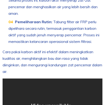
Selama proses ini, karbon aktif menyerap zat-zat
pencemar dan menghasilkan air yang lebih bersih dan
aman.
Pemeliharaan Rutin:
Tabung filter air FRP perlu
dipelihara secara rutin, termasuk penggantian karbon
aktif yang sudah jenuh menyerap pencemar. Proses ini
memastikan kelancaran operasional sistem filtrasi.
Cara pakai karbon aktif ini efektif dalam meningkatkan
kualitas air, menghilangkan bau dan rasa yang tidak
diinginkan, dan mengurangi kandungan zat pencemar dalam
air.