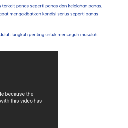
h terkait panas seperti panas dan kelelahan panas.
 dapat mengakibatkan kondisi serius seperti panas
r adalah langkah penting untuk mencegah masalah