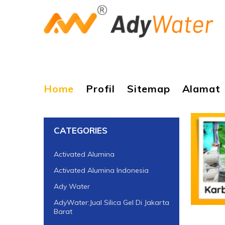
Home
Profil
Sitemap
Alamat
CATEGORIES
Activated Alumina
Activated Alumina Indonesia
Ady Water
AdyWater:Jual Silica Gel Di Jakarta
Barat