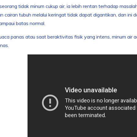
seorang tidak minum cukup air, ia lebih rentan terhadap masala
n cairan tubuh melalui keringat tidak dapat digantikan, dan ini
ampaui batas normal.
aca panas atau saat beraktivitas fisik yang intens, minum ai
anas.