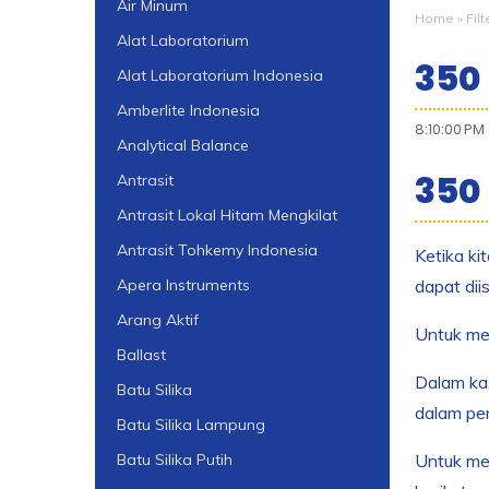
Air Minum
Home
»
Fil
Alat Laboratorium
350
Alat Laboratorium Indonesia
Amberlite Indonesia
8:10:00 PM
Analytical Balance
350
Antrasit
Antrasit Lokal Hitam Mengkilat
Antrasit Tohkemy Indonesia
Ketika ki
dapat diis
Apera Instruments
Arang Aktif
Untuk men
Ballast
Dalam kas
Batu Silika
dalam pen
Batu Silika Lampung
Untuk men
Batu Silika Putih