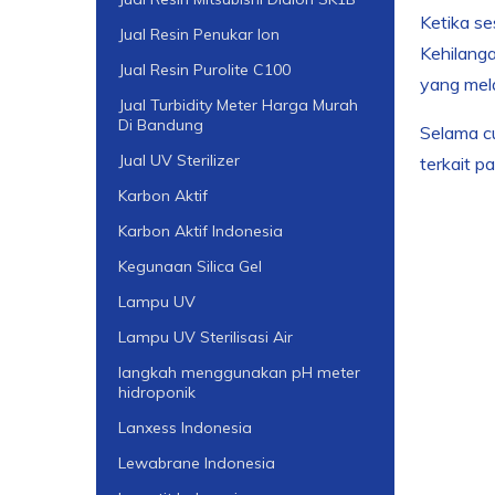
Ketika se
Jual Resin Penukar Ion
Kehilanga
Jual Resin Purolite C100
yang mel
Jual Turbidity Meter Harga Murah
Di Bandung
Selama cu
Jual UV Sterilizer
terkait p
Karbon Aktif
Karbon Aktif Indonesia
Kegunaan Silica Gel
Lampu UV
Lampu UV Sterilisasi Air
langkah menggunakan pH meter
hidroponik
Lanxess Indonesia
Lewabrane Indonesia