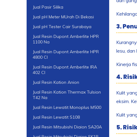
dan gangg
Jual Pasir Silika
Kehilanga
Jual pH Meter MUrah Di Bekasi
3. Pen
Jual pH Tester Cair Surabaya
Jual Resin Dupont Amberlite HPR
Kurangnya
1100 Na
lesu, dan
Jual Resin Dupont Amberlite HPR
4800 Cl
Kinerja f
Jual Resin Dupont Amberlite IRA
402 Cl
4. Risi
Jual Resin Kation Anion
Jual Resin Kation Thermax Tulsion
Kulit yan
T42 Na
eksim. Ke
Jual Resin Lewatit Monoplus M500
Kulit yan
Jual Resin Lewatit S108
5. Ris
Jual Resin Mitsubishi Diaion SA20A
Jual Resin Mitsubishi Diaion SK1B