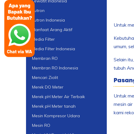
Lewatit Indonesia
Lutron
Lutron Indonesia
Untuk men
Manfaat Arang Aktif
Kebutuhan
Media Filter
umum, sek
Media Filter Indonesia
Membran RO
Selain it
tubuh And
Membran RO Indonesia
Mencari Ziolit
Pasang
Merek DO Meter
Untuk mem
Merek pH Meter Air Terbaik
mesin air
Merek pH Meter tanah
kami rek
Mesin Kompresor Udara
Mesin RO