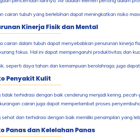
uan pencernaan lainnya. Air adalah elemen penting dalam pros
n cairan tubuh yang berlebihan dapat meningkatkan risiko masa
urunan Kinerja Fisik dan Mental
 cairan dalam tubuh dapat menyebabkan penurunan kinerja fis
 kurang fokus. Hal ini dapat mempengaruhi produktivitas dan kua
isik, seperti daya tahan dan kemampuan berolahraga, juga dapat
ko Penyakit Kulit
g tidak terhidrasi dengan baik cenderung menjadi kering, pecah
kurangan cairan juga dapat memperlambat proses penyembuhan 
g sehat dan terhidrasi dengan baik memiliki penampilan yang le
iko Panas dan Kelelahan Panas