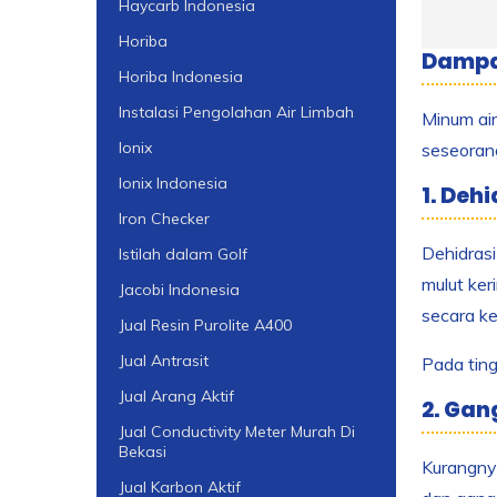
Haycarb Indonesia
Horiba
Dampak
Horiba Indonesia
Instalasi Pengolahan Air Limbah
Minum air
Ionix
seseorang
Ionix Indonesia
1. Dehi
Iron Checker
Dehidrasi
Istilah dalam Golf
mulut ker
Jacobi Indonesia
secara ke
Jual Resin Purolite A400
Jual Antrasit
Pada ting
Jual Arang Aktif
2. Ga
Jual Conductivity Meter Murah Di
Bekasi
Kurangnya
Jual Karbon Aktif