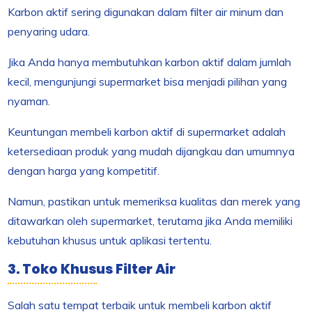
Karbon aktif sering digunakan dalam filter air minum dan
penyaring udara.
Jika Anda hanya membutuhkan karbon aktif dalam jumlah
kecil, mengunjungi supermarket bisa menjadi pilihan yang
nyaman.
Keuntungan membeli karbon aktif di supermarket adalah
ketersediaan produk yang mudah dijangkau dan umumnya
dengan harga yang kompetitif.
Namun, pastikan untuk memeriksa kualitas dan merek yang
ditawarkan oleh supermarket, terutama jika Anda memiliki
kebutuhan khusus untuk aplikasi tertentu.
3. Toko Khusus Filter Air
Salah satu tempat terbaik untuk membeli karbon aktif