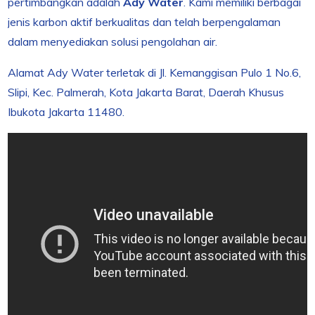
pertimbangkan adalah
Ady Water
. Kami memiliki berbagai
jenis karbon aktif berkualitas dan telah berpengalaman
dalam menyediakan solusi pengolahan air.
Alamat Ady Water terletak di Jl. Kemanggisan Pulo 1 No.6,
Slipi, Kec. Palmerah, Kota Jakarta Barat, Daerah Khusus
Ibukota Jakarta 11480.