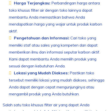
Harga Terjangkau:
Perbandingan harga antara
toko khusus filter air dengan toko lainnya dapat
membantu Anda memastikan bahwa Anda
mendapatkan harga yang wajar untuk produk karbon
aktif.
Pengetahuan dan Informasi:
Cari toko yang
memiliki staf atau sales yang kompeten dan dapat
memberikan ilmu dan informasi seputar karbon aktif.
Kami dapat membantu Anda memilih produk yang
sesuai dengan kebutuhan Anda.
Lokasi yang Mudah Diakses:
Pastikan toko
tersebut memiliki lokasi yang mudah diakses, sehingga
Anda dapat dengan cepat mengunjunginya atau
mengambil produk yang Anda butuhkan.
Salah satu toko khusus filter air yang dapat Anda