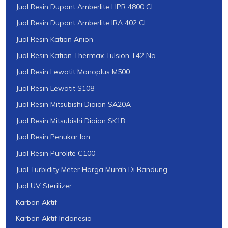
Jual Resin Dupont Amberlite HPR 4800 Cl
Jual Resin Dupont Amberlite IRA 402 Cl
Jual Resin Kation Anion
Jual Resin Kation Thermax Tulsion T42 Na
Jual Resin Lewatit Monoplus M500
Jual Resin Lewatit S108
Jual Resin Mitsubishi Diaion SA20A
Jual Resin Mitsubishi Diaion SK1B
Jual Resin Penukar Ion
Jual Resin Purolite C100
Jual Turbidity Meter Harga Murah Di Bandung
Jual UV Sterilizer
Karbon Aktif
Karbon Aktif Indonesia