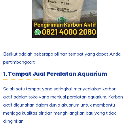
Berikut adalah beberapa pilihan tempat yang dapat Anda
pertimbangkan:
1. Tempat Jual Peralatan Aquarium
Salah satu tempat yang seringkali menyediakan karbon
aktif adalah toko yang menjual peralatan aquarium. Karbon
aktif digunakan dalam dunia akuarium untuk membantu
menjaga kualitas air dan menghilangkan bau yang tidak
diinginkan.