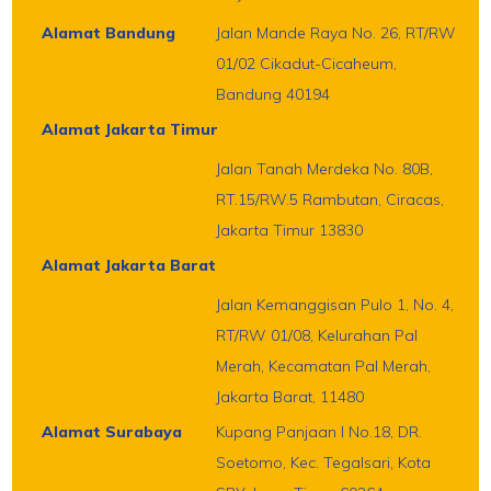
Alamat Bandung
Jalan Mande Raya No. 26, RT/RW
01/02 Cikadut-Cicaheum,
Bandung 40194
Alamat Jakarta Timur
Jalan Tanah Merdeka No. 80B,
RT.15/RW.5 Rambutan, Ciracas,
Jakarta Timur 13830
Alamat Jakarta Barat
Jalan Kemanggisan Pulo 1, No. 4,
RT/RW 01/08, Kelurahan Pal
Merah, Kecamatan Pal Merah,
Jakarta Barat, 11480
Alamat Surabaya
Kupang Panjaan I No.18, DR.
Soetomo, Kec. Tegalsari, Kota