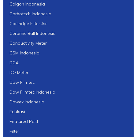
Calgon Indonesia
Carbotech Indonesia
Cartridge Filter Air
Ceramic Ball Indonesia
Conductivity Meter
CSM Indonesia
DCA
DO Meter
Dow Filmtec
Dow Filmtec Indonesia
Dowex Indonesia
Edukasi
Featured Post
Filter