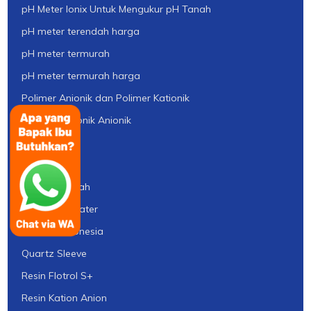
pH Meter Ionix Untuk Mengukur pH Tanah
pH meter terendah harga
pH meter termurah
pH meter termurah harga
Polimer Anionik dan Polimer Kationik
Polimer Kationik Anionik
Primeratech
Produk
Produk Limbah
Profil Ady Water
Purolite Indonesia
Quartz Sleeve
Resin Flotrol S+
Resin Kation Anion