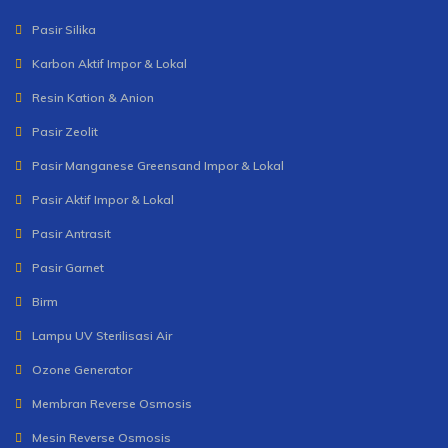
Pasir Silika
Karbon Aktif Impor & Lokal
Resin Kation & Anion
Pasir Zeolit
Pasir Manganese Greensand Impor & Lokal
Pasir Aktif Impor & Lokal
Pasir Antrasit
Pasir Garnet
Birm
Lampu UV Sterilisasi Air
Ozone Generator
Membran Reverse Osmosis
Mesin Reverse Osmosis