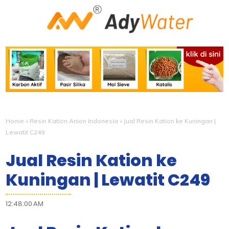
Home
»
Resin Kation Anion Indonesia
»
Jual Resin Kation ke Kuningan |
Lewatit C249
Jual Resin Kation ke
Kuningan | Lewatit C249
12:48:00 AM