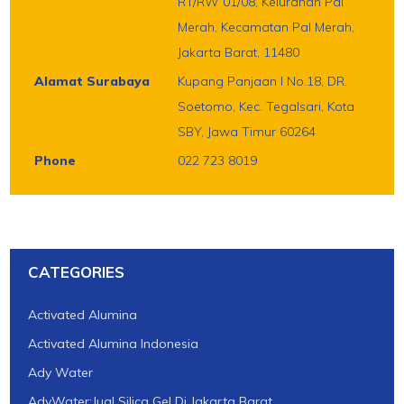
RT/RW 01/08, Kelurahan Pal
Merah, Kecamatan Pal Merah,
Jakarta Barat, 11480
Alamat Surabaya
Kupang Panjaan I No.18, DR.
Soetomo, Kec. Tegalsari, Kota
SBY, Jawa Timur 60264
Phone
022 723 8019
CATEGORIES
Activated Alumina
Activated Alumina Indonesia
Ady Water
AdyWater:Jual Silica Gel Di Jakarta Barat