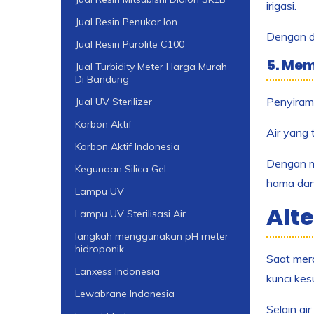
irigasi.
Jual Resin Penukar Ion
Dengan d
Jual Resin Purolite C100
5. Mem
Jual Turbidity Meter Harga Murah
Di Bandung
Penyiram
Jual UV Sterilizer
Karbon Aktif
Air yang 
Karbon Aktif Indonesia
Dengan m
Kegunaan Silica Gel
hama dan
Lampu UV
Alt
Lampu UV Sterilisasi Air
langkah menggunakan pH meter
hidroponik
Saat mer
Lanxess Indonesia
kunci ke
Lewabrane Indonesia
Selain a