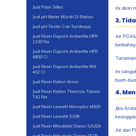
Jual Pasir Silika
Ini akan 
Jual pH Meter MUrah Di Bekasi
3. Ti
Jual pH Tester Cair Surabaya
Air PDAM 
Jual Resin Dupont Amberlite HPR
1100 Na
berbahaya
Jual Resin Dupont Amberlite HPR
4800 Cl
Tanaman y
Jual Resin Dupont Amberlite IRA
Ini sanga
402 Cl
buah-bua
Jual Resin Kation Anion
4. Men
Jual Resin Kation Thermax Tulsion
T42 Na
Jual Resin Lewatit Monoplus M500
Jika Anda
keunggul
Jual Resin Lewatit S108
Jual Resin Mitsubishi Diaion SA20A
Air dari 
Jual Resin Mitsubishi Diaion SK1B