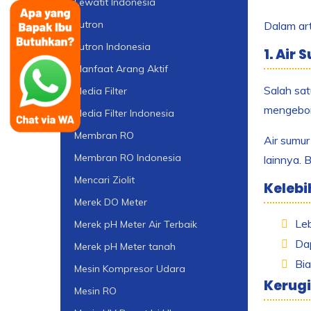
Lewatit Indonesia
Lutron
Dalam art
Lutron Indonesia
1. Air 
Manfaat Arang Aktif
Salah sat
Media Filter
mengebor
Media Filter Indonesia
Membran RO
Air sumur
Membran RO Indonesia
lainnya. 
Mencari Ziolit
Kelebi
Merek DO Meter
Leb
Merek pH Meter Air Terbaik
Dap
Merek pH Meter tanah
Bia
Mesin Kompresor Udara
Kerugi
Mesin RO