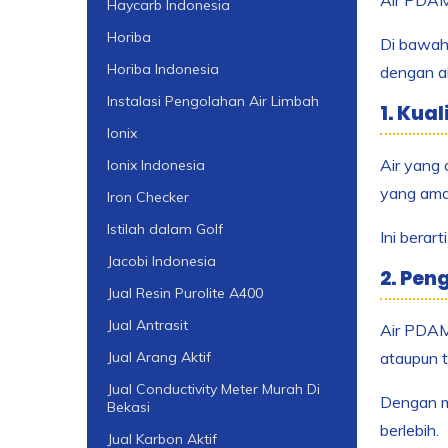
Haycarb Indonesia
Horiba
Di bawah
Horiba Indonesia
dengan a
Instalasi Pengolahan Air Limbah
1. Kua
Ionix
Air yang 
Ionix Indonesia
yang ama
Iron Checker
Istilah dalam Golf
Ini berar
Jacobi Indonesia
2. Pen
Jual Resin Purolite A400
Jual Antrasit
Air PDAM 
ataupun 
Jual Arang Aktif
Jual Conductivity Meter Murah Di
Dengan m
Bekasi
berlebih.
Jual Karbon Aktif