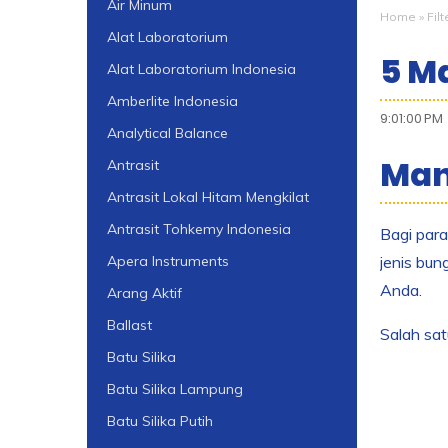
Air Minum
Home
»
Filt
Alat Laboratorium
5 M
Alat Laboratorium Indonesia
Amberlite Indonesia
9:01:00 PM
Analytical Balance
Man
Antrasit
Antrasit Lokal Hitam Mengkilat
Antrasit Tohkemy Indonesia
Bagi para
jenis bu
Apera Instruments
Anda.
Arang Aktif
Ballast
Salah sa
Batu Silika
Batu Silika Lampung
Batu Silika Putih