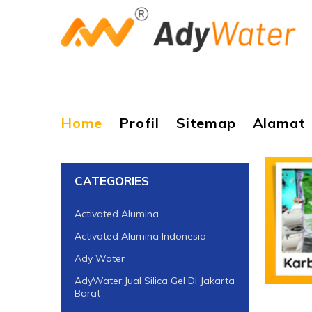
Home
Profil
Sitemap
Alamat
CATEGORIES
Activated Alumina
Activated Alumina Indonesia
Ady Water
AdyWater:Jual Silica Gel Di Jakarta
Barat