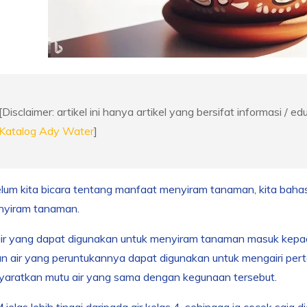
[Disclaimer: artikel ini hanya artikel yang bersifat informasi / ed
Katalog Ady Water
]
lum kita bicara tentang manfaat menyiram tanaman, kita bahas
nyiram tanaman.
air yang dapat digunakan untuk menyiram tanaman masuk kepada k
n air yang peruntukannya dapat digunakan untuk mengairi per
aratkan mutu air yang sama dengan kegunaan tersebut.
jelas lebih tinggi daripada air kelas 4, sehingga ia cocok saj