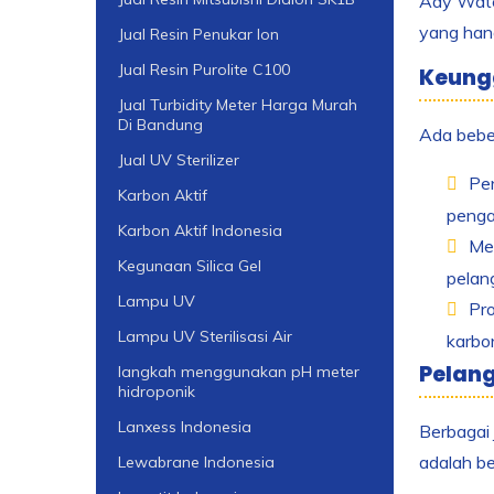
Ady Water
yang hand
Jual Resin Penukar Ion
Jual Resin Purolite C100
Keung
Jual Turbidity Meter Harga Murah
Di Bandung
Ada beber
Jual UV Sterilizer
Pen
Karbon Aktif
pengal
Karbon Aktif Indonesia
Mel
Kegunaan Silica Gel
pelan
Lampu UV
Pro
Lampu UV Sterilisasi Air
karbon
Pelan
langkah menggunakan pH meter
hidroponik
Lanxess Indonesia
Berbagai 
adalah b
Lewabrane Indonesia