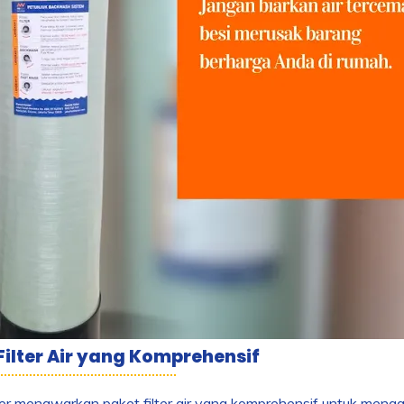
Filter Air yang Komprehensif
 menawarkan paket filter air yang komprehensif untuk mengat