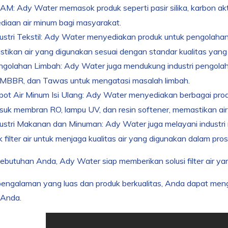
M: Ady Water memasok produk seperti pasir silika, karbon a
diaan air minum bagi masyarakat.
ustri Tekstil: Ady Water menyediakan produk untuk pengolahan 
tikan air yang digunakan sesuai dengan standar kualitas yang 
golahan Limbah: Ady Water juga mendukung industri pengolah
MBBR, dan Tawas untuk mengatasi masalah limbah.
ot Air Minum Isi Ulang: Ady Water menyediakan berbagai prod
suk membran RO, lampu UV, dan resin softener, memastikan ai
dustri Makanan dan Minuman: Ady Water juga melayani indust
 filter air untuk menjaga kualitas air yang digunakan dalam pros
butuhan Anda, Ady Water siap memberikan solusi filter air yang
engalaman yang luas dan produk berkualitas, Anda dapat me
h Anda.