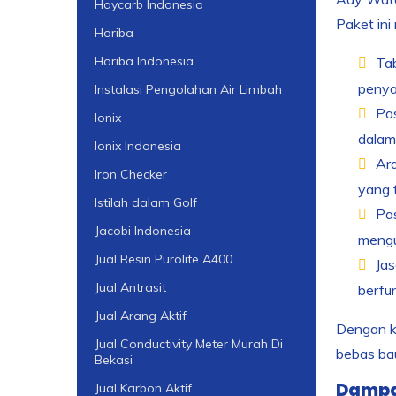
Haycarb Indonesia
Paket ini
Horiba
Horiba Indonesia
Tab
penya
Instalasi Pengolahan Air Limbah
Pas
Ionix
dalam
Ionix Indonesia
Ara
Iron Checker
yang t
Istilah dalam Golf
Pas
Jacobi Indonesia
mengu
Jual Resin Purolite A400
Jas
Jual Antrasit
berfun
Jual Arang Aktif
Dengan ko
Jual Conductivity Meter Murah Di
bebas bau
Bekasi
Dampa
Jual Karbon Aktif