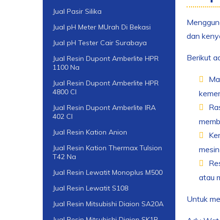
Jual Pasir Silika
Mengguna
Jual pH Meter MUrah Di Bekasi
dan keny
Jual pH Tester Cair Surabaya
Berikut a
Jual Resin Dupont Amberlite HPR
1100 Na
Mas
Jual Resin Dupont Amberlite HPR
4800 Cl
kemer
Ra
Jual Resin Dupont Amberlite IRA
402 Cl
membu
Jual Resin Kation Anion
Ker
Jual Resin Kation Thermax Tulsion
mesin 
T42 Na
Res
Jual Resin Lewatit Monoplus M500
atau 
Jual Resin Lewatit S108
Untuk men
Jual Resin Mitsubishi Diaion SA20A
Jual Resin Mitsubishi Diaion SK1B