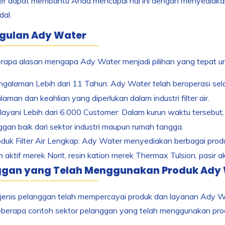
 dapat membantu Anda mencapai hal ini dengan menyediakan pake
al.
gulan Ady Water
apa alasan mengapa Ady Water menjadi pilihan yang tepat untu
galaman Lebih dari 11 Tahun: Ady Water telah beroperasi sel
aman dan keahlian yang diperlukan dalam industri filter air.
ayani Lebih dari 6.000 Customer: Dalam kurun waktu tersebut,
ggan baik dari sektor industri maupun rumah tangga.
duk Filter Air Lengkap: Ady Water menyediakan berbagai produk fil
 aktif merek Norit, resin kation merek Thermax Tulsion, pasir akt
ggan yang Telah Menggunakan Produk Ady
jenis pelanggan telah mempercayai produk dan layanan Ady Wate
eberapa contoh sektor pelanggan yang telah menggunakan pro