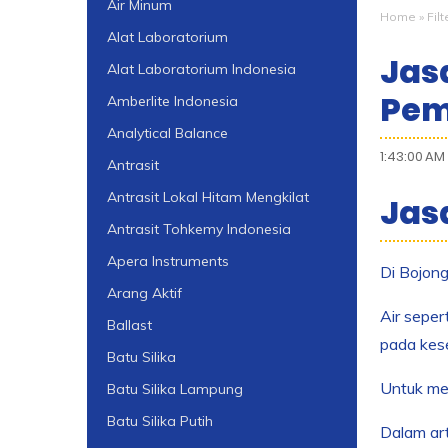
Air Minum
Home
»
Fil
Alat Laboratorium
Jasa
Alat Laboratorium Indonesia
Pem
Amberlite Indonesia
Analytical Balance
1:43:00 AM
Antrasit
Antrasit Lokal Hitam Mengkilat
Jasa
Antrasit Tohkemy Indonesia
Apera Instruments
Di Bojong
Arang Aktif
Air seper
Ballast
pada kes
Batu Silika
Untuk men
Batu Silika Lampung
Batu Silika Putih
Dalam art