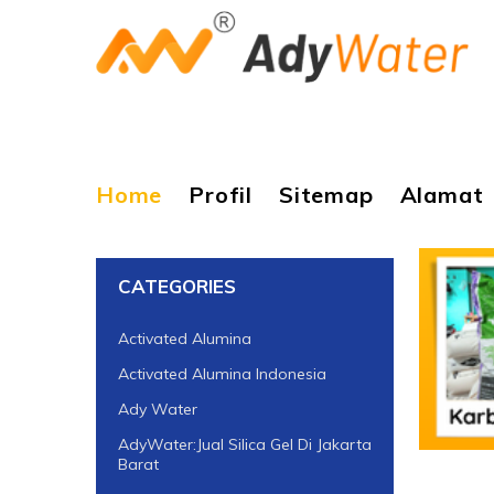
Home
Profil
Sitemap
Alamat
CATEGORIES
Activated Alumina
Activated Alumina Indonesia
Ady Water
AdyWater:Jual Silica Gel Di Jakarta
Barat