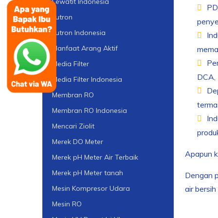
Lewatit Indonesia
PDA
Lutron
penye
Lutron Indonesia
Ind
Manfaat Arang Aktif
memas
Pen
Media Filter
DCA, 
Media Filter Indonesia
Dep
Membran RO
terma
Membran RO Indonesia
In
Mencari Ziolit
produk
Merek DO Meter
Apapun ke
Merek pH Meter Air Terbaik
Merek pH Meter tanah
Dengan p
air bersi
Mesin Kompresor Udara
Mesin RO