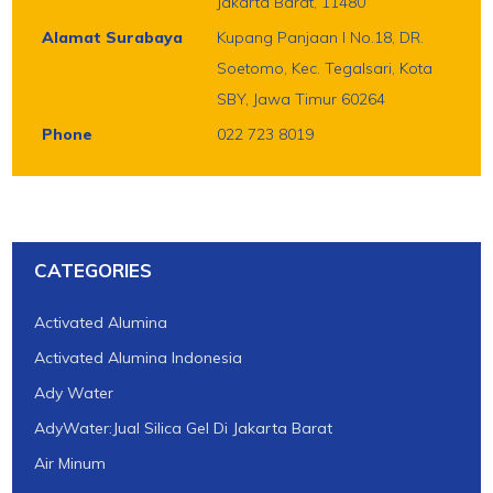
Jakarta Barat, 11480
Alamat Surabaya
Kupang Panjaan I No.18, DR.
Soetomo, Kec. Tegalsari, Kota
SBY, Jawa Timur 60264
Phone
022 723 8019
CATEGORIES
Activated Alumina
Activated Alumina Indonesia
Ady Water
AdyWater:Jual Silica Gel Di Jakarta Barat
Air Minum