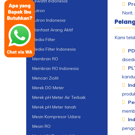
Lewatit Indonesia
Pr
Lutron
Norit,
Lutron Indonesia
Pelan
Manfaat Arang Aktif
Kami tela
Media Filter
Media Filter Indonesia
PD
Membran RO
dised
PL
Membran RO Indonesia
kandu
Mencari Ziolit
Ind
Merek DO Meter
produk
Merek pH Meter Air Terbaik
Pe
Merek pH Meter tanah
memba
Mesin Kompresor Udara
In
Mesin RO
pengo