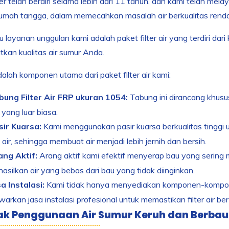
 telah berdiri selama lebih dari 11 tahun, dan kami telah melaya
umah tangga, dalam memecahkan masalah air berkualitas rend
u layanan unggulan kami adalah paket filter air yang terdiri da
kan kualitas air sumur Anda.
dalah komponen utama dari paket filter air kami:
bung Filter Air FRP ukuran 1054:
Tabung ini dirancang khusus
yang luar biasa.
sir Kuarsa:
Kami menggunakan pasir kuarsa berkualitas tinggi 
air, sehingga membuat air menjadi lebih jernih dan bersih.
ang Aktif:
Arang aktif kami efektif menyerap bau yang sering 
silkan air yang bebas dari bau yang tidak diinginkan.
a Instalasi:
Kami tidak hanya menyediakan komponen-komponen f
rkan jasa instalasi profesional untuk memastikan filter air be
k Penggunaan Air Sumur Keruh dan Berbau