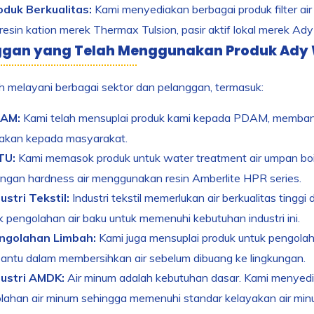
oduk Berkualitas:
Kami menyediakan berbagai produk filter air be
 resin kation merek Thermax Tulsion, pasir aktif lokal merek Ady
ggan yang Telah Menggunakan Produk Ady
h melayani berbagai sektor dan pelanggan, termasuk:
AM:
Kami telah mensuplai produk kami kepada PDAM, membant
iakan kepada masyarakat.
TU:
Kami memasok produk untuk water treatment air umpan bo
ngan hardness air menggunakan resin Amberlite HPR series.
ustri Tekstil:
Industri tekstil memerlukan air berkualitas ting
 pengolahan air baku untuk memenuhi kebutuhan industri ini.
ngolahan Limbah:
Kami juga mensuplai produk untuk pengola
ntu dalam membersihkan air sebelum dibuang ke lingkungan.
dustri AMDK:
Air minum adalah kebutuhan dasar. Kami menyedi
lahan air minum sehingga memenuhi standar kelayakan air min