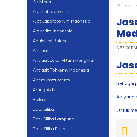
Air Minum
Home
»
Fil
Alat Laboratorium
Jas
Alat Laboratorium Indonesia
Med
Amberlite Indonesia
Analytical Balance
8:56:00 PM
Antrasit
Antrasit Lokal Hitam Mengkilat
Jasa
Antrasit Tohkemy Indonesia
Apera Instruments
Sebagai p
Arang Aktif
Air yang
Ballast
Batu Silika
Untuk men
Batu Silika Lampung
Batu Silika Putih