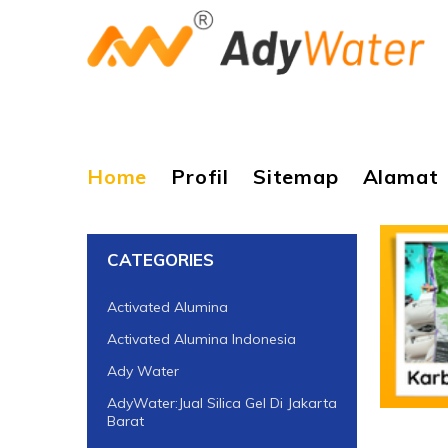
Home
Profil
Sitemap
Alamat
CATEGORIES
Activated Alumina
Activated Alumina Indonesia
Ady Water
AdyWater:Jual Silica Gel Di Jakarta
Barat