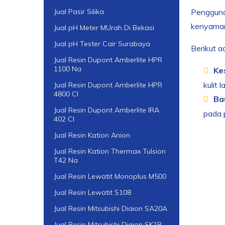
Pengguna
Jual Pasir Silika
kenyama
Jual pH Meter MUrah Di Bekasi
Jual pH Tester Cair Surabaya
Berikut a
Jual Resin Dupont Amberlite HPR
1100 Na
Ke
kulit 
Jual Resin Dupont Amberlite HPR
4800 Cl
Ba
Jual Resin Dupont Amberlite IRA
pada 
402 Cl
Jual Resin Kation Anion
Jual Resin Kation Thermax Tulsion
T42 Na
Jual Resin Lewatit Monoplus M500
Jual Resin Lewatit S108
Jual Resin Mitsubishi Diaion SA20A
Jual Resin Mitsubishi Diaion SK1B