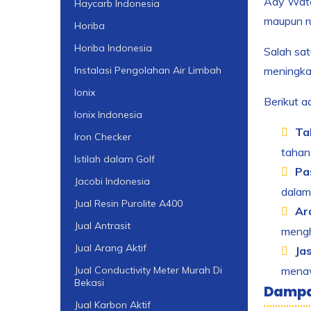
Ady Water
Haycarb Indonesia
maupun r
Horiba
Horiba Indonesia
Salah sat
meningkat
Instalasi Pengolahan Air Limbah
Ionix
Berikut a
Ionix Indonesia
Ta
Iron Checker
tahan 
Istilah dalam Golf
Pa
Jacobi Indonesia
dalam 
Jual Resin Purolite A400
Ar
Jual Antrasit
mengha
Jual Arang Aktif
Jas
menawa
Jual Conductivity Meter Murah Di
Bekasi
Dampa
Jual Karbon Aktif