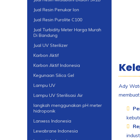
Jual Resin Penukar Ion
Jual Resin Purolite C100
Jual Turbidity Meter Harga Murah
Di Bandung
Jual UV Sterilizer
Karbon Aktif
Kel
Karbon Aktif Indonesia
Kegunaan Silica Gel
Lampu UV
Ady Water
membuat k
Lampu UV Sterilisasi Air
langkah menggunakan pH meter
Pe
hidroponik
kebut
Lanxess Indonesia
Re
Lewabrane Indonesia
indust