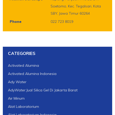
Soetomo, Kec. Tegalsari, Kota
SBY, Jawa Timur 60264
Phone
022 723 8019
CATEGORIES
Activated Alumina
Activated Alumina Indonesia
Ady Water
AdyWater:Jual Silica Gel Di Jakarta Barat
Air Minum
Alat Laboratorium
Alat Laboratorium Indonesia